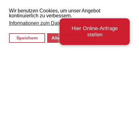
Wir benutzen Cookies, um unser Angebot
kontinuierlich zu verbessern.
Informationen zum Datenschutz
Einstellung
◮
Hier Online-Anfrage
stellen
Speichern
Alle akzeptieren
©
2026
Powered by
Steinstark Rheine
.
Impressum
Datenschutz
Cookie-Richtlinie
Sitemap